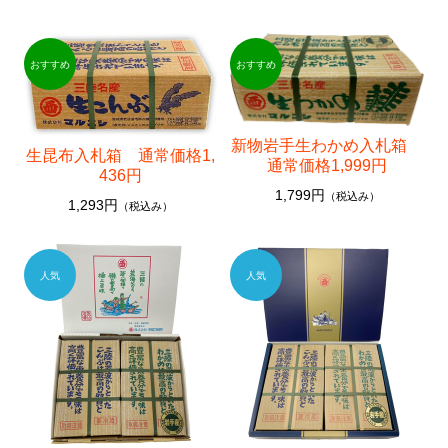
その他
おつまみシリーズ
乾物
カットわかめ
新物岩手生わかめ入札箱
生昆布入札箱 通常価格1,
通常価格1,999円
436円
おみそ汁
1,799円
（税込み）
1,293円
（税込み）
焼きのり
その他