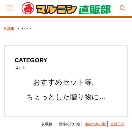
HOME
セット
会員登録
マイページ
カート
CATEGORY
CATEGORY
食べくらべパック
セット
厳選セット
おすすめセット等。
セット
ちょっとした贈り物に…
生（塩蔵品）セット
生（塩蔵品）
宮城わかめ
表示順 :
価格の低い順
価格の高い順
更新日順
岩手わかめ