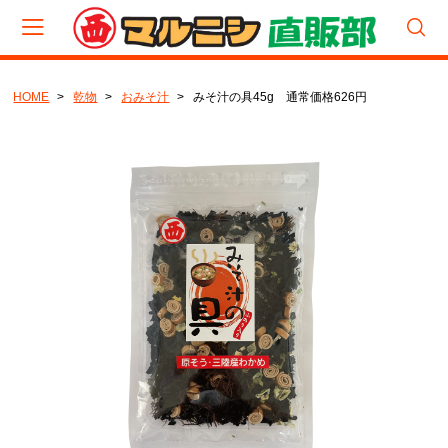
HOME
乾物
おみそ汁
みそ汁の具45g 通常価格626円
会員登録
マイページ
カート
CATEGORY
食べくらべパック
厳選セット
セット
生（塩蔵品）セット
生（塩蔵品）
宮城わかめ
岩手わかめ