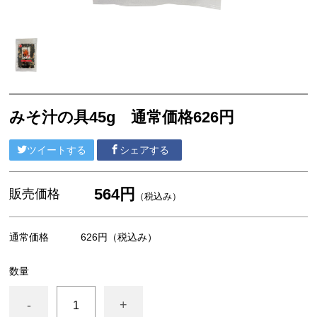
その他
おつまみシリーズ
乾物
カットわかめ
みそ汁の具45g 通常価格626円
おみそ汁
ツイートする
シェアする
焼きのり
その他
564円
販売価格
（税込み）
通常価格
626円
（税込み）
数量
-
+