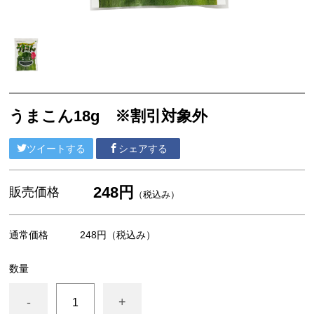
その他
おつまみシリーズ
乾物
カットわかめ
うまこん18g ※割引対象外
おみそ汁
ツイートする
シェアする
焼きのり
その他
248円
販売価格
（税込み）
通常価格
248円
（税込み）
数量
-
+