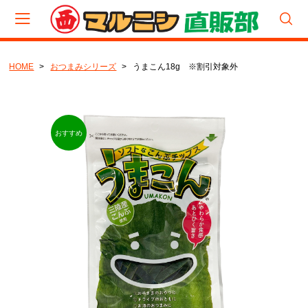
HOME
おつまみシリーズ
うまこん18g ※割引対象外
会員登録
マイページ
カート
CATEGORY
食べくらべパック
厳選セット
セット
生（塩蔵品）セット
生（塩蔵品）
宮城わかめ
岩手わかめ