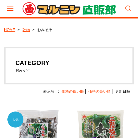
HOME
乾物
おみそ汁
会員登録
マイページ
カート
CATEGORY
CATEGORY
食べくらべパック
おみそ汁
厳選セット
セット
表示順 :
価格の低い順
価格の高い順
更新日順
生（塩蔵品）セット
生（塩蔵品）
宮城わかめ
岩手わかめ