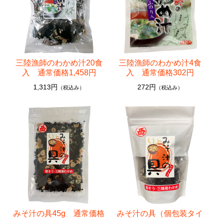
その他
おつまみシリーズ
乾物
三陸漁師のわかめ汁20食
三陸漁師のわかめ汁4食
カットわかめ
入 通常価格1,458円
入 通常価格302円
1,313円
272円
おみそ汁
（税込み）
（税込み）
焼きのり
その他
みそ汁の具45g 通常価格
みそ汁の具（個包装タイ